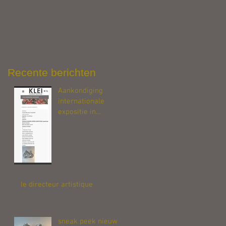
Recente berichten
Aankondiging
internationale
expositie in
Fanjeaux, zuid
Frankrijk
le directeur artistique
sneak peek nieuw