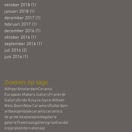
oktober 2018
(1)
1 post
januari 2018
(1)
1 post
december 2017
(1)
1 post
februari 2017
(1)
1 post
december 2016
(1)
1 post
oktober 2016
(1)
1 post
september 2016
(1)
1 post
juli 2016
(2)
2 posts
juni 2016
(1)
1 post
Zoeken op tags
Altheer
Amsterdam
Ceramic
European Makers Gallery
Frankrijk
Gallery
Grote K
Joyce
Joyce Altheer
Mels Boom
New Ceramics
Rotterdam
art
beelden
boek
ceramic
ceramics
de grote k
expo
expositie
galerie
galerieTheemaas
gallery
groothandel
inspiratie
internationaal