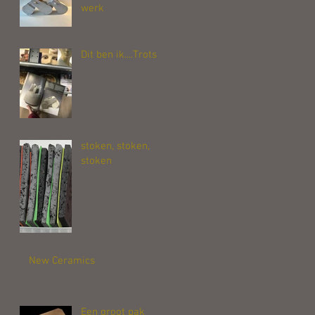
werk
Dit ben ik....Trots
stoken, stoken,
stoken
New Ceramics
Een groot pak