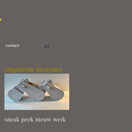
r
contact
JA
Uitgelichte berichten
el,
sneak peek nieuw werk