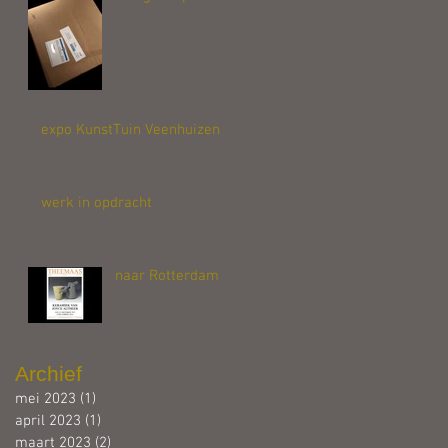
expo KunstTuin Veenhuizen
werk in opdracht
naar Rotterdam
Archief
mei 2023
(1)
1 post
april 2023
(1)
1 post
maart 2023
(2)
2 posts