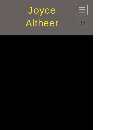
Joyce
Altheer
JA