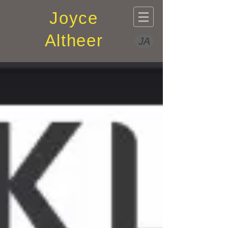
Joyce
Altheer
JA