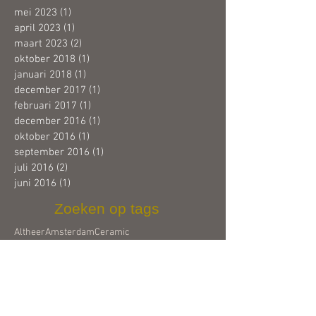
mei 2023
(1)
1 post
april 2023
(1)
1 post
maart 2023
(2)
2 posts
oktober 2018
(1)
1 post
januari 2018
(1)
1 post
december 2017
(1)
1 post
februari 2017
(1)
1 post
december 2016
(1)
1 post
oktober 2016
(1)
1 post
september 2016
(1)
1 post
juli 2016
(2)
2 posts
juni 2016
(1)
1 post
Zoeken op tags
Altheer
Amsterdam
Ceramic
European Makers Gallery
Frankrijk
Gallery
Grote K
Joyce
Joyce Altheer
Mels Boom
New Ceramics
Rotterdam
art
beelden
boek
ceramic
ceramics
de grote k
expo
expositie
galerie
galerieTheemaas
gallery
groothandel
inspiratie
internationaal
internationale
keramiek