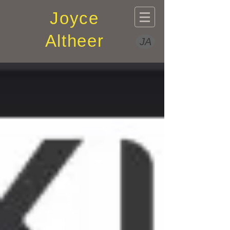
Joyce
Altheer
JA