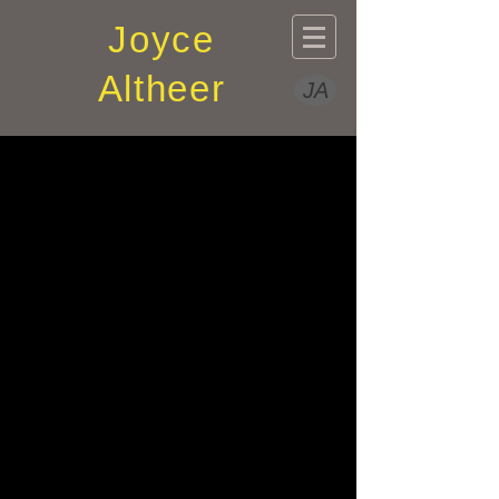
Joyce
Altheer
JA