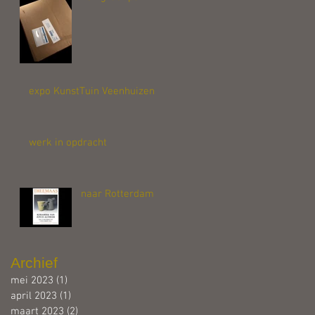
expo KunstTuin Veenhuizen
werk in opdracht
naar Rotterdam
Archief
mei 2023
(1)
1 post
april 2023
(1)
1 post
maart 2023
(2)
2 posts