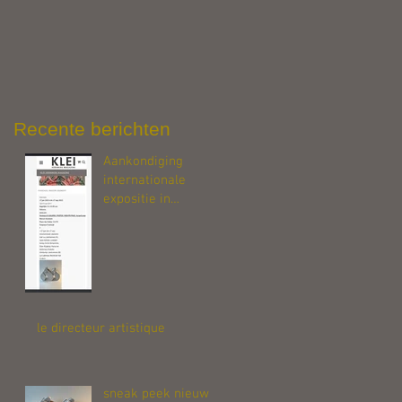
el,
Recente berichten
Aankondiging
internationale
expositie in
Fanjeaux, zuid
Frankrijk
le directeur artistique
sneak peek nieuw