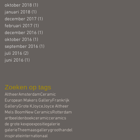
oktober 2018
(1)
1 post
januari 2018
(1)
1 post
december 2017
(1)
1 post
februari 2017
(1)
1 post
december 2016
(1)
1 post
oktober 2016
(1)
1 post
september 2016
(1)
1 post
juli 2016
(2)
2 posts
juni 2016
(1)
1 post
Zoeken op tags
Altheer
Amsterdam
Ceramic
European Makers Gallery
Frankrijk
Gallery
Grote K
Joyce
Joyce Altheer
Mels Boom
New Ceramics
Rotterdam
art
beelden
boek
ceramic
ceramics
de grote k
expo
expositie
galerie
galerieTheemaas
gallery
groothandel
inspiratie
internationaal