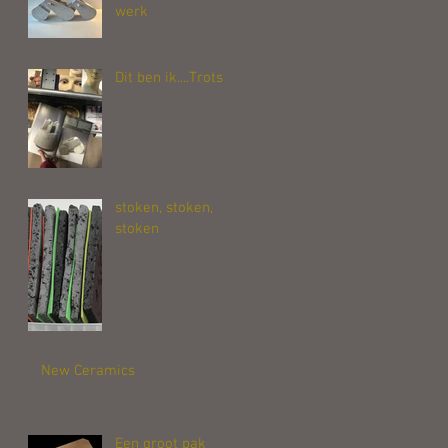
werk
Dit ben ik....Trots
stoken, stoken,
stoken
e
New Ceramics
Een groot pak