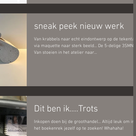
sneak peek nieuw werk
Van krabbels naar echt eindontwerp op de tekentaf
via maquette naar sterk beeld... De 5-delige 3SMN!
Van stoeien in het atelier naar...
Dit ben ik....Trots
Inkopen doen bij de groothandel... Altijd leuk om in
het boekenrek jezelf op te zoeken! Whahaha!