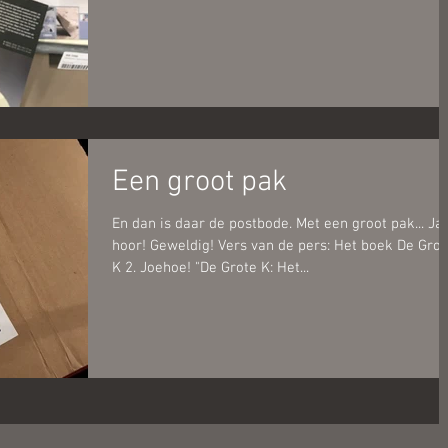
Een groot pak
En dan is daar de postbode. Met een groot pak... Ja
hoor! Geweldig! Vers van de pers: Het boek De Grot
K 2. Joehoe! "De Grote K: Het...