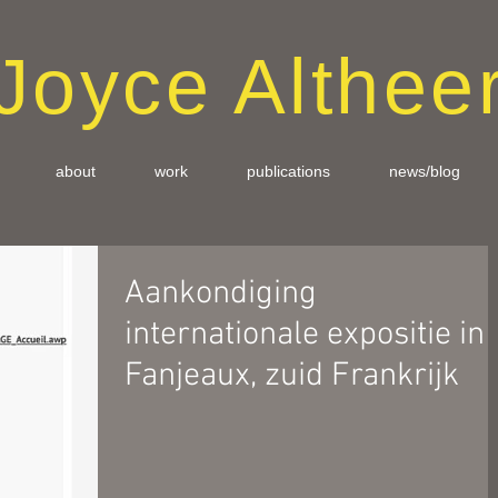
Joyce Althee
about
work
publications
news/blog
Aankondiging
internationale expositie in
Fanjeaux, zuid Frankrijk