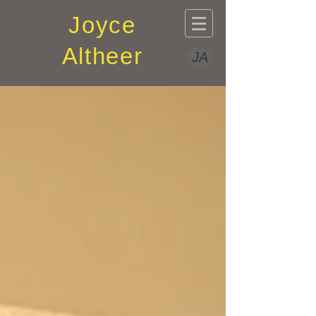
Joyce
Altheer
JA