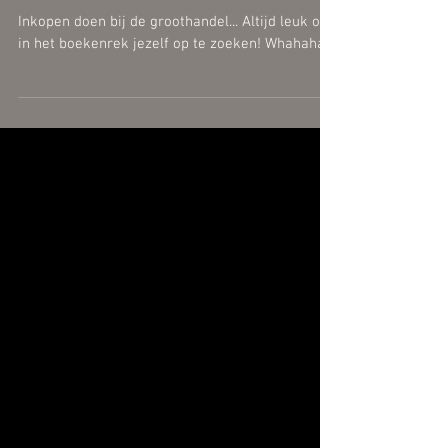
Dit ben ik....Trots
Inkopen doen bij de groothandel... Altijd leuk om
in het boekenrek jezelf op te zoeken! Whahaha!