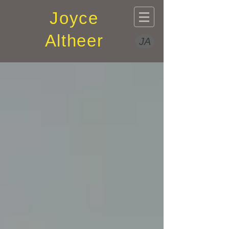
Joyce
Altheer
JA