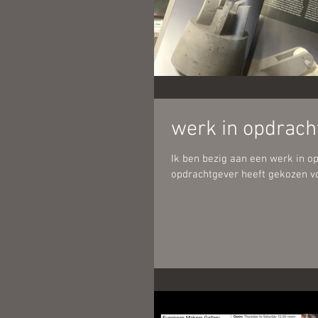
werk in opdrach
Ik ben bezig aan een werk in o
opdrachtgever heeft gekozen v