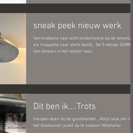
sneak peek nieuw werk
Van krabbels naar echt eindontwerp op de tekentaf
via maquette naar sterk beeld... De 5-delige 3SMN!
Van stoeien in het atelier naar...
Dit ben ik....Trots
Inkopen doen bij de groothandel... Altijd leuk om in
het boekenrek jezelf op te zoeken! Whahaha!