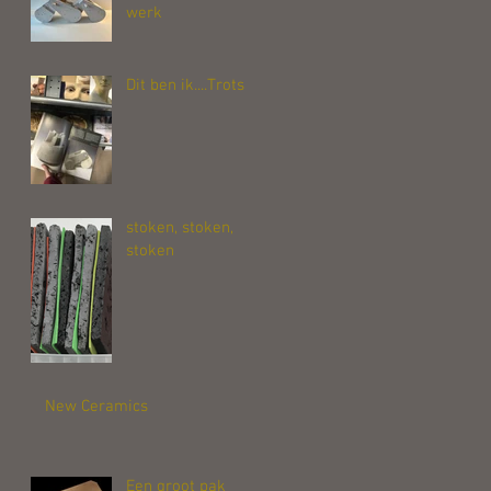
werk
Dit ben ik....Trots
stoken, stoken,
stoken
New Ceramics
Een groot pak