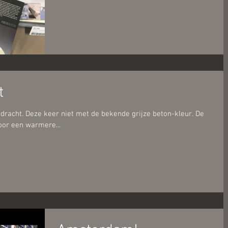
t
pdracht. Deze keer niet met de bekende grijze beton-kleur. De
oor een warmere...