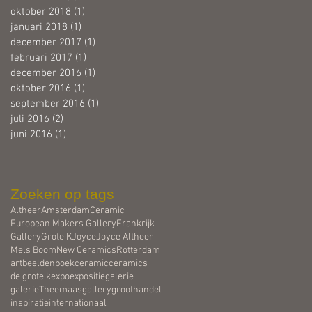
oktober 2018
(1)
1 post
januari 2018
(1)
1 post
december 2017
(1)
1 post
februari 2017
(1)
1 post
december 2016
(1)
1 post
oktober 2016
(1)
1 post
september 2016
(1)
1 post
juli 2016
(2)
2 posts
juni 2016
(1)
1 post
Zoeken op tags
Altheer
Amsterdam
Ceramic
European Makers Gallery
Frankrijk
Gallery
Grote K
Joyce
Joyce Altheer
Mels Boom
New Ceramics
Rotterdam
art
beelden
boek
ceramic
ceramics
de grote k
expo
expositie
galerie
galerieTheemaas
gallery
groothandel
inspiratie
internationaal