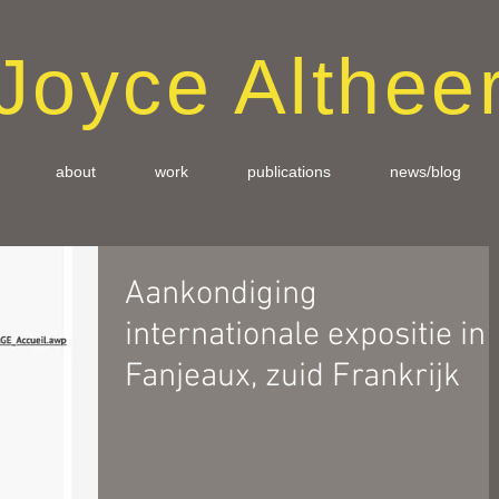
Joyce Althee
about
work
publications
news/blog
Aankondiging
internationale expositie in
Fanjeaux, zuid Frankrijk