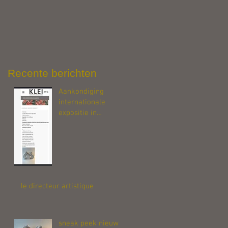
el,
Recente berichten
Aankondiging
internationale
expositie in
Fanjeaux, zuid
Frankrijk
le directeur artistique
sneak peek nieuw