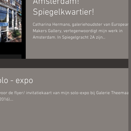
Amsterdam!
Spiegelkwartier!
Catharina Hermans, galeriehoudster van European
Makers Gallery, vertegenwoordigt mijn werk in
Amsterdam. In Spiegelgracht 2A zijn...
lo - expo
oor de flyer/ invitatiekaart van mijn solo-expo bij Galerie Theemaas
016)....