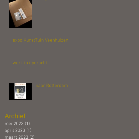
expo KunstTuin Veenhuizen
werk in opdracht
naar Rotterdam
Archief
mei 2023
(1)
1 post
april 2023
(1)
1 post
maart 2023
(2)
2 posts