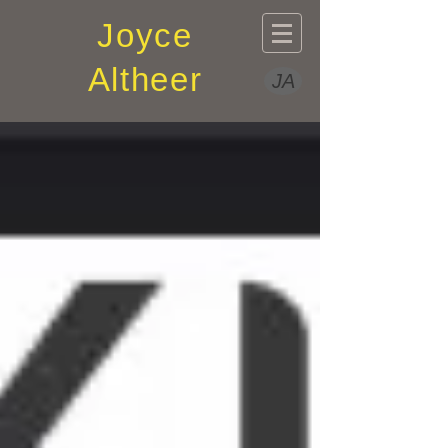
Joyce
Altheer
JA